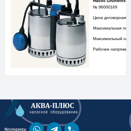
Насос Grundfos
се
№ 96000169
Цена договорная.
Максимальная подач
Максимальный напо
Рабочее напряжени
Мессенджеры