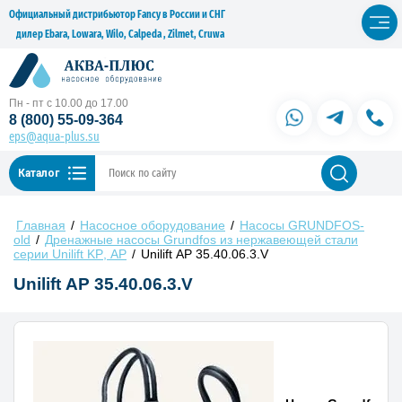
Официальный дистрибьютор Fancy в России и СНГ
дилер Ebara, Lowara, Wilo, Calpeda , Zilmet, Cruwa
Пн - пт с 10.00 до 17.00
8 (800) 55-09-364
eps@aqua-plus.su
Каталог
Главная
/
Насосное оборудование
/
Насосы GRUNDFOS-
old
/
Дренажные насосы Grundfos из нержавеющей стали
серии Unilift KP, AP
/
Unilift AP 35.40.06.3.V
Unilift AP 35.40.06.3.V